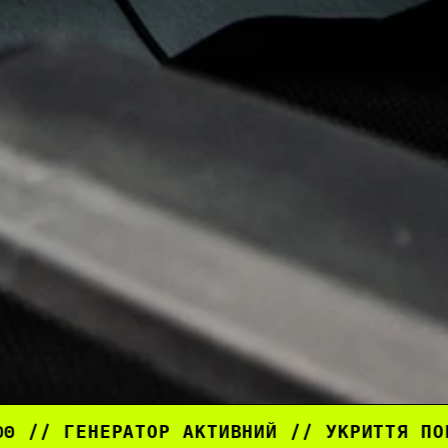
ОР АКТИВНИЙ // УКРИТТЯ ПОРУЧ // RTX 40