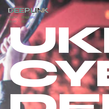
DEEP
.
LINK
СТАТУС: ПРАЦЮЄМО
UK
09:00 - 22:00
CY
DE