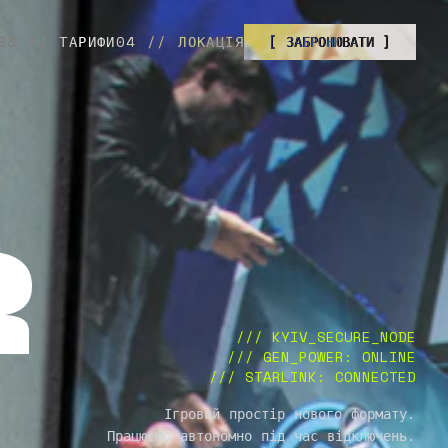
03 // ТАРИФИ
04 // ЛОКАЦІЯ
[ ЗАБРОНЮВАТИ ]
R
/// KYIV_SECURE_NODE
/// GEN_POWER: ONLINE
/// STARLINK: CONNECTED
Ігровий простір нового формату.
Працюємо автономно під час відключень.