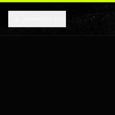
ЗАБРОНЮВАТИ МІСЦЕ
SPECS
.
LIST
NVID
01 /// GPU / ВІДЕО