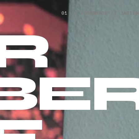
01 // ГОЛОВНА
02 // ЗАЛІЗО
R
BE
F