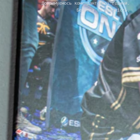
Дотримуємось комендантської години.
Безпека та швидкість.